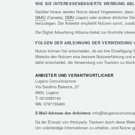
WIE SIE INTERESSENBASIERTE WERBUNG AB
Darüber hinaus werden Nutzer darauf hingewiesen, dass 
DAAC
(Canada),
DDAI
(Japan) oder anderer ähnlicher Die
festzulegen. Der Anbieter empfiehlt Nutzern somit, zusä
Die Digital Advertising Alliance bietet zur Kontrolle int
FOLGEN DER ABLEHNUNG DER VERWENDUNG 
Nutzer können frei entscheiden, ob sie ihre Einwilligung
Website den Nutzern eine bessere Nutzererfahrung und e
dafür entscheidet, die Verwendung von Trackern zu blocki
ANBIETER UND VERANTWORTLICHER
Lugano Comunicazione
Via Serafino Balestra, 27
6900, Lugano
T: 0912083140
WA: 0797155460
E-Mail-Adresse des Anbieters:
info@laluganocomunicaz
Da der Einsatz von third-party Trackern durch diese Websi
Um vollständige Informationen zu erhalten, sind Nutzer 