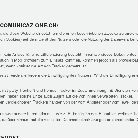
OCOMUNICAZIONE.CH/
, die diese Website einsetzt, um die unten beschriebenen Zwecke zu erreiche
 von Cookies) auf dem Gerät des Nutzers oder die Nutzung der Datenverarbeit
 kein Anlass für eine Differenzierung besteht, innerhalb dieses Dokumentes al
 auch in Mobilbrowsern zum Einsatz kommen, kommen jedoch als browserbasie
t, wenn konkret die Art von Tracker gemeint ist.
tzt werden, erfordern die Einwilligung des Nutzers. Wird die Einwilligung er
first-party Tracker“) und fremde Tracker im Zusammenhang mit Diensten von Dr
n, haben solche Dritte auch Zugriff auf die von ihnen verwalteten Tracker.
en vergleichbaren Trackern hängen von der vom Anbieter oder vom jeweiligen 
owie andere Informationen – wie z. B. bezüglich des Einsatzes weiterer Tra
 darüber hinaus, auf die verlinkten Datenschutzerklärungen entsprechender 
WENDET.