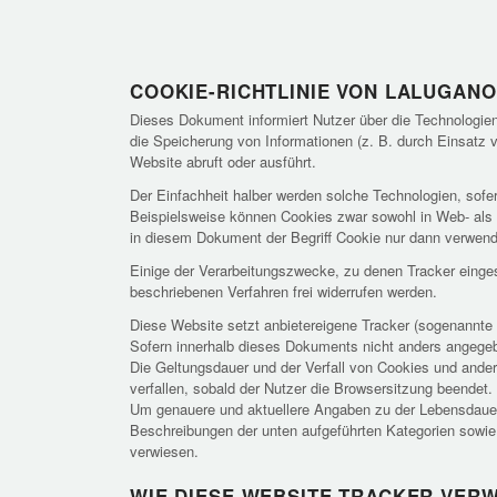
COOKIE-RICHTLINIE VON LALUGAN
Dieses Dokument informiert Nutzer über die Technologien
die Speicherung von Informationen (z. B. durch Einsatz
Website abruft oder ausführt.
Der Einfachheit halber werden solche Technologien, sofern
Beispielsweise können Cookies zwar sowohl in Web- als
in diesem Dokument der Begriff Cookie nur dann verwende
Einige der Verarbeitungszwecke, zu denen Tracker eingese
beschriebenen Verfahren frei widerrufen werden.
Diese Website setzt anbietereigene Tracker (sogenannte „
Sofern innerhalb dieses Dokuments nicht anders angegebe
Die Geltungsdauer und der Verfall von Cookies und ander
verfallen, sobald der Nutzer die Browsersitzung beendet.
Um genauere und aktuellere Angaben zu der Lebensdauer s
Beschreibungen der unten aufgeführten Kategorien sowie,
verwiesen.
WIE DIESE WEBSITE TRACKER VER