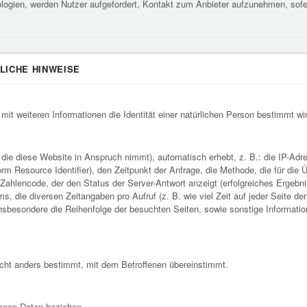
logien, werden Nutzer aufgefordert, Kontakt zum Anbieter aufzunehmen, sofe
.
LICHE HINWEISE
g mit weiteren Informationen die Identität einer natürlichen Person bestimmt w
er, die diese Website in Anspruch nimmt), automatisch erhebt, z. B.: die IP
rm Resource Identifier), den Zeitpunkt der Anfrage, die Methode, die für di
ahlencode, der den Status der Server-Antwort anzeigt (erfolgreiches Ergebnis
 die diversen Zeitangaben pro Aufruf (z. B. wie viel Zeit auf jeder Seite 
nsbesondere die Reihenfolge der besuchten Seiten, sowie sonstige Informati
cht anders bestimmt, mit dem Betroffenen übereinstimmt.
genen Daten beziehen.