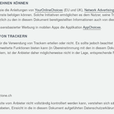
LEHNEN KÖNNEN
sie die Anleitungen von
YourOnlineChoices
(EU und UK),
Network Advertising 
nste befolgen können. Solche Initiativen ermöglichen es dem Nutzer, seine Tr
tzlich zu den in diesem Dokument bereitgestellten Informationen auch von d
eressensbasierter Werbung in mobilen Apps die Applikation
AppChoices
.
VON TRACKERN
 für die Verwendung von Trackern erteilen oder nicht. Es sollte jedoch beachte
rweiterte Funktionen bieten kann (in Übereinstimmung mit den in diesem Do
ern, ist der Anbieter daher möglicherweise nicht in der Lage, entsprechende F
ione.ch
te vom Anbieter nicht vollständig kontrolliert werden kann, verstehen sich sä
gebeten, Einsicht in die in diesem Dokument aufgeführten Datenschutzerklärun