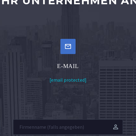
HR UNTERNEHMEN AN


E-MAIL
[email protected]