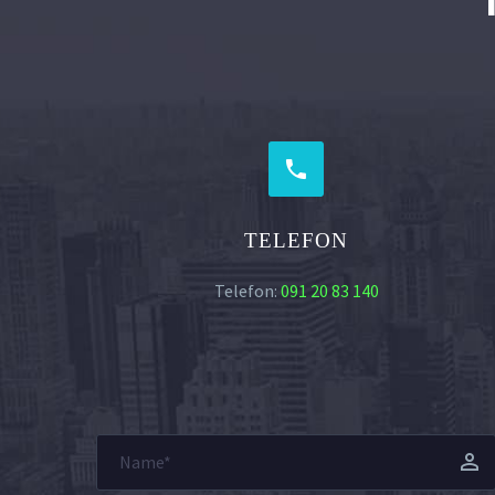


TELEFON
Telefon:
091 20 83 140