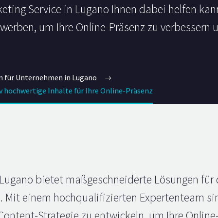
eting Service in Lugano Ihnen dabei helfen kan
ewerben, um Ihre Online-Präsenz zu verbessern u
n für Unternehmen in Lugano
iv hochwertige Inhalte für Ihre Online-Präsenz
 Lugano bietet maßgeschneiderte Lösungen für 
pe. Mit einem hochqualifizierten Expertenteam s
 Content-Strategie zu entwickeln, um Ihre Onlin