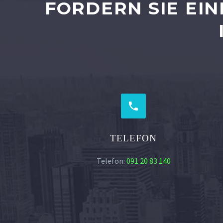
FORDERN SIE EIN


TELEFON
Telefon:
091 20 83 140