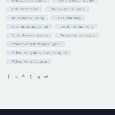
Marktexpansion Lugano
online reputation Lugano
Online-Sichtbarkeit
Online-Werbung Lugano
ROI digitales Marketing
SEO-Optimierung
social media engagement
social media marketing
Social-Media-Kampagnen
Webmarketing in Lugano
Webmarketing-Beratung in Lugano
Webmarketing-Dienstleistungen Lugano
Webmarketing-Strategien