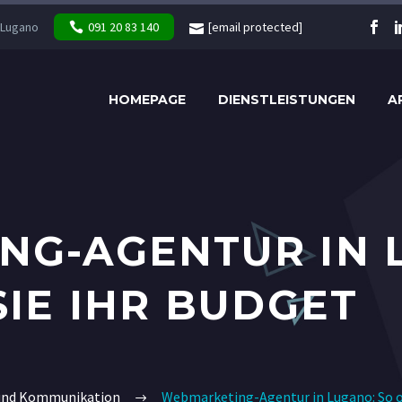
 Lugano
091 20 83 140
[email protected]
HOMEPAGE
DIENSTLEISTUNGEN
A
G-AGENTUR IN 
SIE IHR BUDGET
und Kommunikation
Webmarketing-Agentur in Lugano: So o