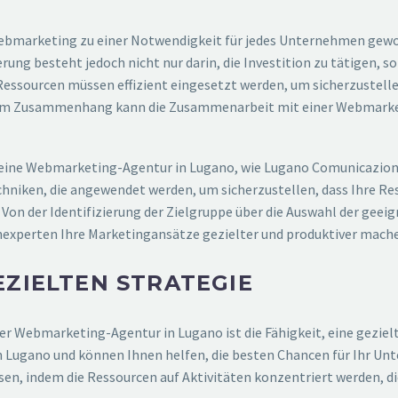
n Webmarketing zu einer Notwendigkeit für jedes Unternehmen ge
ng besteht jedoch nicht nur darin, die Investition zu tätigen, so
essourcen müssen effizient eingesetzt werden, um sicherzustelle
esem Zusammenhang kann die Zusammenarbeit mit einer Webmarke
n eine Webmarketing-Agentur in Lugano, wie Lugano Comunicazione
chniken, die angewendet werden, um sicherzustellen, dass Ihre Re
on der Identifizierung der Zielgruppe über die Auswahl der geei
experten Ihre Marketingansätze gezielter und produktiver mach
EZIELTEN STRATEGIE
er Webmarketing-Agentur in Lugano ist die Fähigkeit, eine gezie
 Lugano und können Ihnen helfen, die besten Chancen für Ihr Unte
isen, indem die Ressourcen auf Aktivitäten konzentriert werden, d