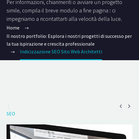
Per informazioni, chiarimenti o avviare un progetto
simile, compila il breve modulo a fine pagina : ci
impegniamo a ricontattarti alla velocità della luce.
Home
Il nostro portfolio: Esplora i nostri progetti di successo per
la tua ispirazione e crescita professionale
Indicizzazione SEO Sito Web Architetti


SEO