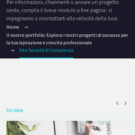
Per informazioni, chiarimenti o avviare un progetto
simile, compila il breve modulo a fine pagina : ci
impegniamo a ricontattarti alla velocità della luce.
Home
Il nostro portfolio: Esplora i nostri progetti di successo per
la tua ispirazione e crescita professionale
Sito Società di Consulenza


Siti Web