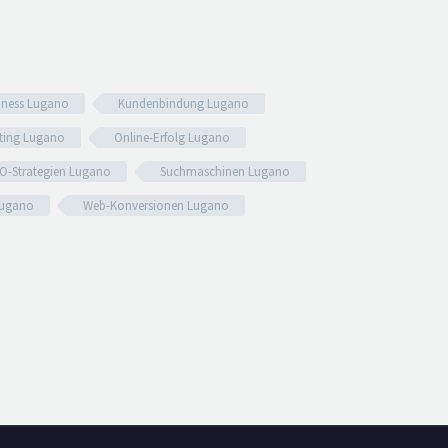
iness Lugano
Kundenbindung Lugano
ting Lugano
Online-Erfolg Lugano
O-Strategien Lugano
Suchmaschinen Lugano
Lugano
Web-Konversionen Lugano