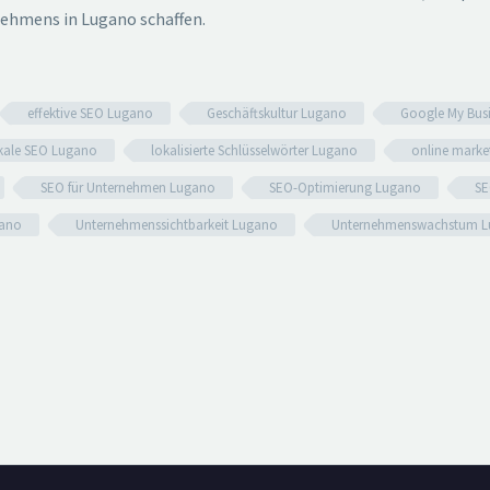
nehmens in Lugano schaffen.
effektive SEO Lugano
Geschäftskultur Lugano
Google My Bus
kale SEO Lugano
lokalisierte Schlüsselwörter Lugano
online marke
SEO für Unternehmen Lugano
SEO-Optimierung Lugano
SE
gano
Unternehmenssichtbarkeit Lugano
Unternehmenswachstum 