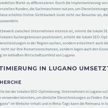
esiedelten Markt zu differenzieren. Durch die Implementierung v
enziellen Kunden, die Suchmaschinen nutzen, um Dienstleistunge
ese erhöhte Online-Sichtbarkeit lockt nicht nur Besucher an, die
mzuwandeln.
ttbewerb zwischen Unternehmen intensiv ist, nimmt die lokale 
in lokalen Suchergebnissen positioniert, erhöht die lokale SEO-Op
ienstleistungen in der Region suchen, sondern erleichtert auch di
nicht nur ihre Konversionschancen, sondern legen auch den Grund
lg im lebhaften Wirtschaftsumfeld von Lugano.
TIMIERUNG IN LUGANO UMSETZ
CHERCHE
lle bei der lokalen SEO-Optimierung. Unternehmen in Lugano sollt
den verwenden könnten, um ähnliche Dienstleistungen zu finden. D
gano“ im Website-Inhalt und in Meta-Tags kann die Relevanz in l