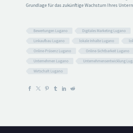
Grundlage für das zukünftige Wachstum Ihres Unter
Bewertungen Lugano
Digitales Marketing Lugano
Linkaufbau Lugano
lokale Inhalte Lugano
lo
Online-Präsenz Lugano
Online-Sichtbarkeit Lugano
Unternehmen Lugano
Unternehmensentwicklung Lu
Wirtschaft Lugano