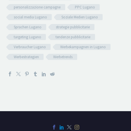
personalizzazione campagne
PPC Lugano
social media Lugano
Soziale Medien Lugano
Sprachen Lugano
strategie pubblicitarie
targeting Lugano
tendenze pubblicitarie
Verbraucher Lugano
Werbekampagnen in Lugano
Werbestrategien
Werbetrends